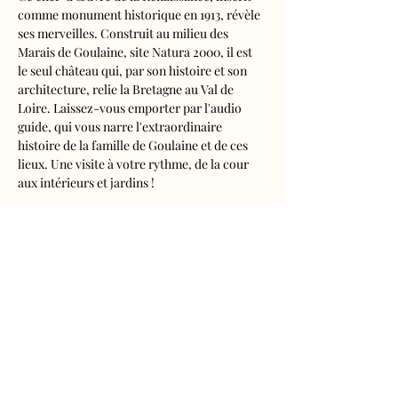
comme monument historique en 1913, révèle 
ses merveilles. Construit au milieu des 
Marais de Goulaine, site Natura 2000, il est 
le seul château qui, par son histoire et son 
architecture, relie la Bretagne au Val de 
Loire. Laissez-vous emporter par l'audio 
guide, qui vous narre l'extraordinaire 
histoire de la famille de Goulaine et de ces 
lieux. Une visite à votre rythme, de la cour 
aux intérieurs et jardins !
Visite audioguidée disponible en français, 
anglais, espagnol, allemand, italien, 
néerlandais, russe, chinois et japonais.
Tarifs 
- Adultes : 10€50
- Enfants de 5 à 16 ans : 5€50
- Réduits (étudiants, demandeurs d'emplois) 
: 7€50