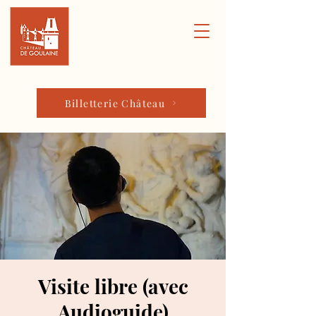
Billetterie Château
Visite libre (avec
Audioguide)