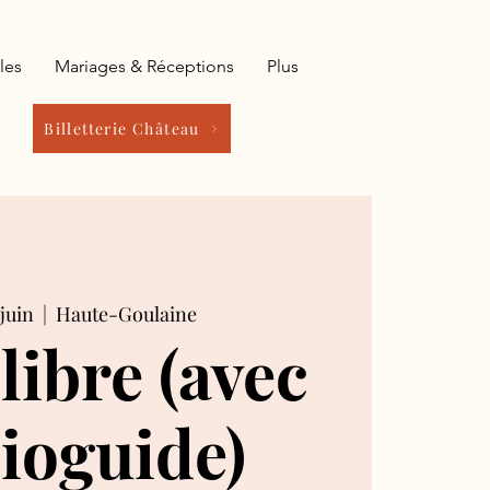
les
Mariages & Réceptions
Plus
Billetterie Château
juin
  |  
Haute-Goulaine
 libre (avec
ioguide)