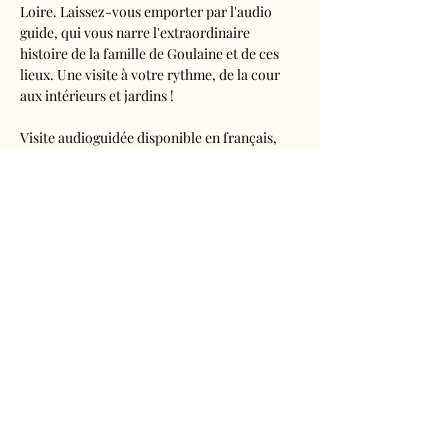
Loire. Laissez-vous emporter par l'audio 
guide, qui vous narre l'extraordinaire 
histoire de la famille de Goulaine et de ces 
lieux. Une visite à votre rythme, de la cour 
aux intérieurs et jardins !
Visite audioguidée disponible en français, 
anglais, espagnol, allemand, italien, 
néerlandais, russe, chinois et japonais.
Tarifs 
- Adultes : 10€50
- Enfants de 5 à 16 ans : 5€50
- Réduits (étudiants, demandeurs d'emplois) 
: 7€50