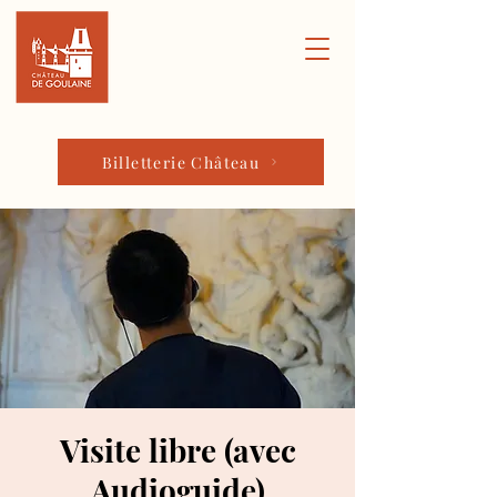
Billetterie Château
Visite libre (avec
Audioguide)