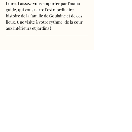
Loire. Laissez-vous emporter par l'audio 
guide, qui vous narre l'extraordinaire 
histoire de la famille de Goulaine et de ces 
lieux. Une visite à votre rythme, de la cour 
aux intérieurs et jardins !
Visite audioguidée disponible en français, 
anglais, espagnol, allemand, italien, 
néerlandais, russe, chinois et japonais.
Tarifs 
- Adultes : 10€50
Afficher plus