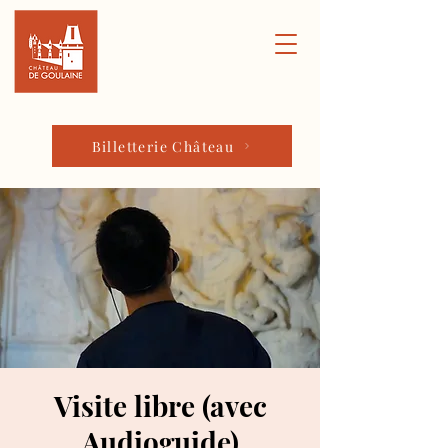
Billetterie Château
Visite libre (avec
Audioguide)