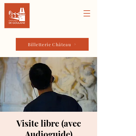
Billetterie Château
Visite libre (avec
Audioguide)