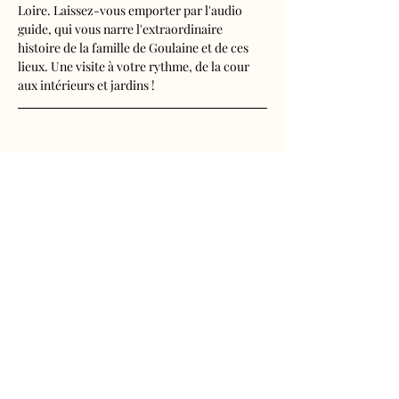
Loire. Laissez-vous emporter par l'audio 
guide, qui vous narre l'extraordinaire 
histoire de la famille de Goulaine et de ces 
lieux. Une visite à votre rythme, de la cour 
aux intérieurs et jardins !
Visite audioguidée disponible en français, 
anglais, espagnol, allemand, italien, 
néerlandais, russe, chinois et japonais.
Tarifs 
- Adultes : 10€50
Afficher plus