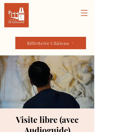
Billetterie Château
Visite libre (avec
Audioguide)