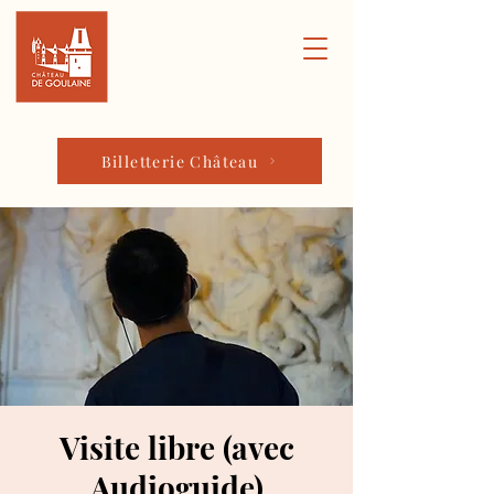
Billetterie Château
Visite libre (avec
Audioguide)