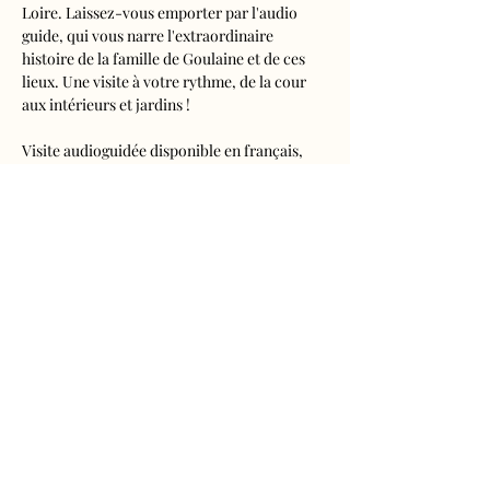
Loire. Laissez-vous emporter par l'audio 
guide, qui vous narre l'extraordinaire 
histoire de la famille de Goulaine et de ces 
lieux. Une visite à votre rythme, de la cour 
aux intérieurs et jardins !
Visite audioguidée disponible en français, 
anglais, espagnol, allemand, italien, 
néerlandais, russe, chinois et japonais.
Tarifs 
- Adultes : 10€50
- Enfants de 5 à 16 ans : 5€50
- Réduits (étudiants, demandeurs d'emplois) 
: 7€50