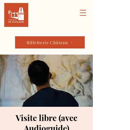
Billetterie Château
Visite libre (avec
Audioguide)