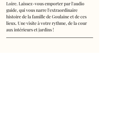
Loire. Laissez-vous emporter par l'audio 
guide, qui vous narre l'extraordinaire 
histoire de la famille de Goulaine et de ces 
lieux. Une visite à votre rythme, de la cour 
aux intérieurs et jardins !
Visite audioguidée disponible en français, 
anglais, espagnol, allemand, italien, 
néerlandais, russe, chinois et japonais.
Tarifs 
- Adultes : 10€50
Afficher plus