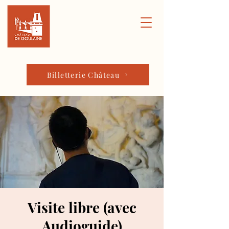
Billetterie Château
Visite libre (avec
Audioguide)