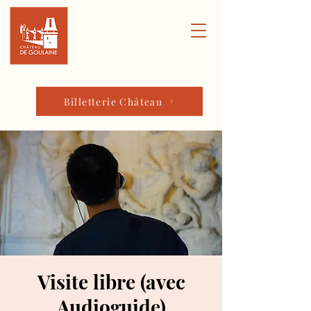
Billetterie Château
Visite libre (avec
Audioguide)