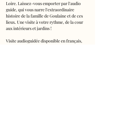
Loire. Laissez-vous emporter par l'audio 
guide, qui vous narre l'extraordinaire 
histoire de la famille de Goulaine et de ces 
lieux. Une visite à votre rythme, de la cour 
aux intérieurs et jardins !
Visite audioguidée disponible en français, 
anglais, espagnol, allemand, italien, 
néerlandais, russe, chinois et japonais.
Tarifs 
- Adultes : 10€50
- Enfants de 5 à 16 ans : 5€50
- Réduits (étudiants, demandeurs d'emplois) 
: 7€50