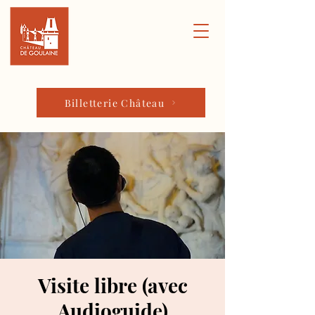
Billetterie Château
Visite libre (avec
Audioguide)