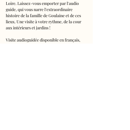
Loire. Laissez-vous emporter par l'audio 
guide, qui vous narre l'extraordinaire 
histoire de la famille de Goulaine et de ces 
lieux. Une visite à votre rythme, de la cour 
aux intérieurs et jardins !
Visite audioguidée disponible en français, 
anglais, espagnol, allemand, italien, 
néerlandais, russe, chinois et japonais.
Tarifs 
- Adultes : 10€50
- Enfants de 5 à 16 ans : 5€50
- Réduits (étudiants, demandeurs d'emplois) 
: 7€50