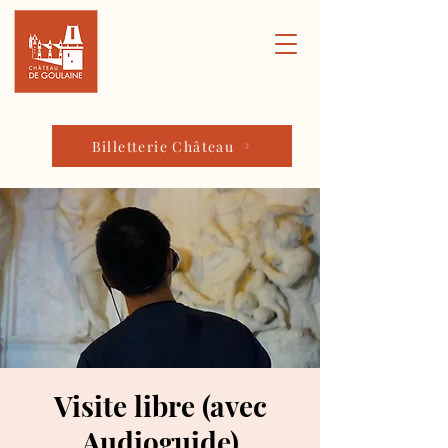
Billetterie Château
Visite libre (avec
Audioguide)