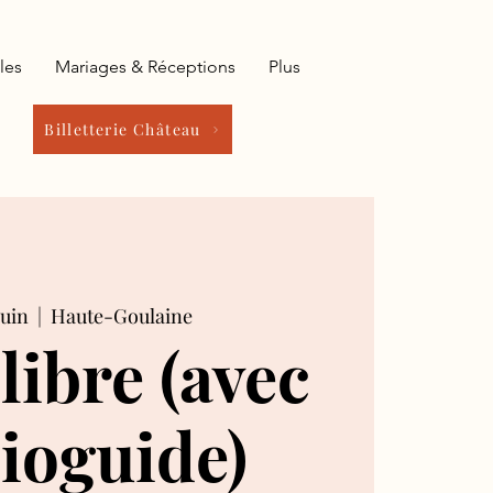
les
Mariages & Réceptions
Plus
Billetterie Château
juin
  |  
Haute-Goulaine
 libre (avec
ioguide)