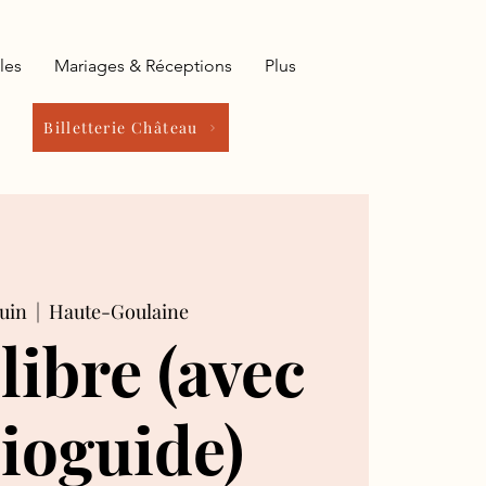
les
Mariages & Réceptions
Plus
Billetterie Château
juin
  |  
Haute-Goulaine
 libre (avec
ioguide)