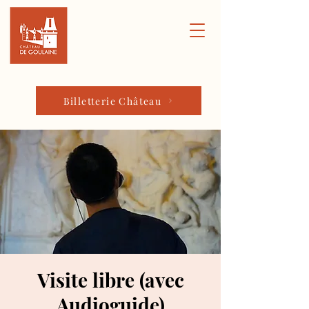
Billetterie Château
Visite libre (avec
Audioguide)