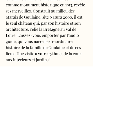
comme monument historique en 1913, révèle 
ses merveilles. Construit au milieu des 
Marais de Goulaine, site Natura 2000, il est 
le seul château qui, par son histoire et son 
architecture, relie la Bretagne au Val de 
Loire. Laissez-vous emporter par l'audio 
guide, qui vous narre l'extraordinaire 
histoire de la famille de Goulaine et de ces 
lieux. Une visite à votre rythme, de la cour 
aux intérieurs et jardins !
Visite audioguidée disponible en français, 
anglais, espagnol, allemand, italien, 
néerlandais, russe, chinois et japonais.
Tarifs 
- Adultes : 10€50
- Enfants de 5 à 16 ans : 5€50
- Réduits (étudiants, demandeurs d'emplois) 
: 7€50