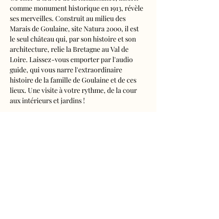
comme monument historique en 1913, révèle 
ses merveilles. Construit au milieu des 
Marais de Goulaine, site Natura 2000, il est 
le seul château qui, par son histoire et son 
architecture, relie la Bretagne au Val de 
Loire. Laissez-vous emporter par l'audio 
guide, qui vous narre l'extraordinaire 
histoire de la famille de Goulaine et de ces 
lieux. Une visite à votre rythme, de la cour 
aux intérieurs et jardins !
Visite audioguidée disponible en français, 
anglais, espagnol, allemand, italien, 
néerlandais, russe, chinois et japonais.
Tarifs 
- Adultes : 10€50
- Enfants de 5 à 16 ans : 5€50
- Réduits (étudiants, demandeurs d'emplois) 
: 7€50