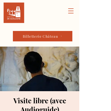
Billetterie Château
Visite libre (avec
Audioguide)