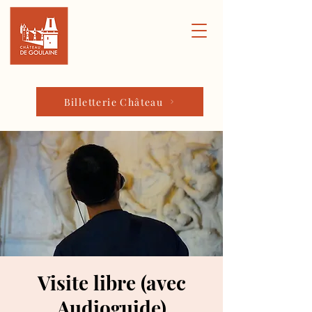
Billetterie Château
Visite libre (avec
Audioguide)