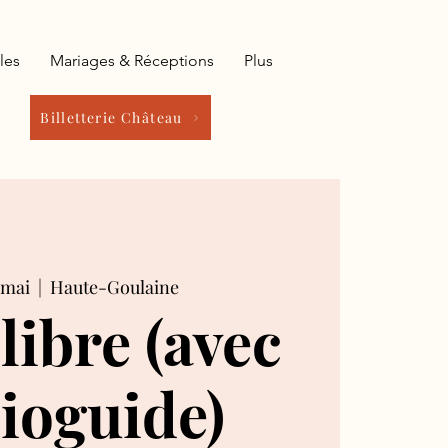
les
Mariages & Réceptions
Plus
Billetterie Château
 mai
  |  
Haute-Goulaine
 libre (avec
ioguide)