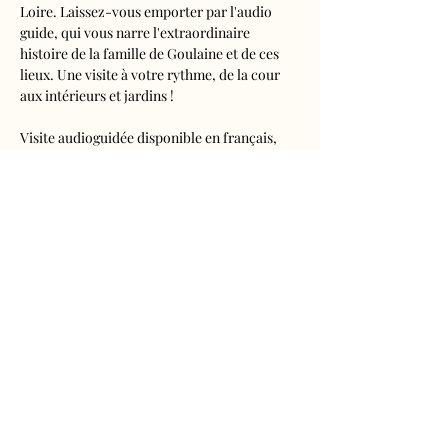
Loire. Laissez-vous emporter par l'audio 
guide, qui vous narre l'extraordinaire 
histoire de la famille de Goulaine et de ces 
lieux. Une visite à votre rythme, de la cour 
aux intérieurs et jardins !
Visite audioguidée disponible en français, 
anglais, espagnol, allemand, italien, 
néerlandais, russe, chinois et japonais.
Tarifs 
- Adultes : 10€50
- Enfants de 5 à 16 ans : 5€50
- Réduits (étudiants, demandeurs d'emplois) 
: 7€50