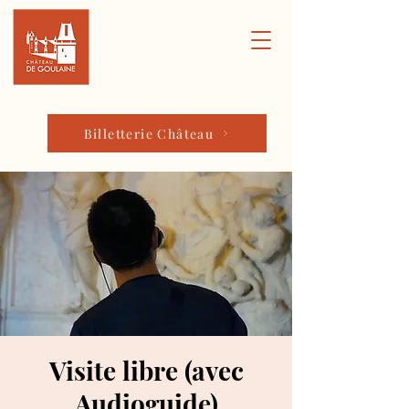
Billetterie Château
Visite libre (avec
Audioguide)