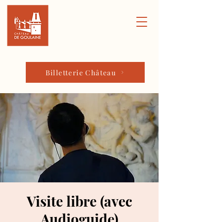
Billetterie Château
Visite libre (avec
Audioguide)