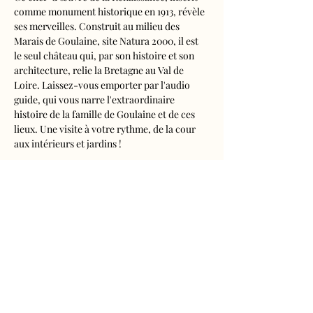
comme monument historique en 1913, révèle 
ses merveilles. Construit au milieu des 
Marais de Goulaine, site Natura 2000, il est 
le seul château qui, par son histoire et son 
architecture, relie la Bretagne au Val de 
Loire. Laissez-vous emporter par l'audio 
guide, qui vous narre l'extraordinaire 
histoire de la famille de Goulaine et de ces 
lieux. Une visite à votre rythme, de la cour 
aux intérieurs et jardins !
Visite audioguidée disponible en français, 
anglais, espagnol, allemand, italien, 
néerlandais, russe, chinois et japonais.
Tarifs 
- Adultes : 10€50
- Enfants de 5 à 16 ans : 5€50
- Réduits (étudiants, demandeurs d'emplois) 
: 7€50