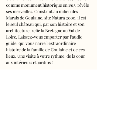
comme monument historique en 1913, révèle 
ses merveilles. Construit au milieu des 
Marais de Goulaine, site Natura 2000, il est 
le seul château qui, par son histoire et son 
architecture, relie la Bretagne au Val de 
Loire. Laissez-vous emporter par l'audio 
guide, qui vous narre l'extraordinaire 
histoire de la famille de Goulaine et de ces 
lieux. Une visite à votre rythme, de la cour 
aux intérieurs et jardins !
Visite audioguidée disponible en français, 
anglais, espagnol, allemand, italien, 
néerlandais, russe, chinois et japonais.
Tarifs 
- Adultes : 10€50
- Enfants de 5 à 16 ans : 5€50
- Réduits (étudiants, demandeurs d'emplois) 
: 7€50