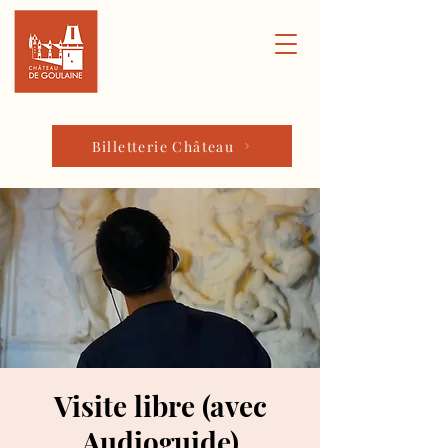
Billetterie Château
Visite libre (avec
Audioguide)