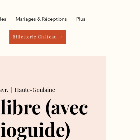
les
Mariages & Réceptions
Plus
Billetterie Château
avr.
  |  
Haute-Goulaine
 libre (avec
ioguide)