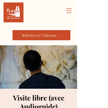
Billetterie Château
Visite libre (avec
Audioguide)