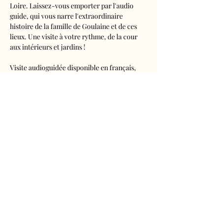
Loire. Laissez-vous emporter par l'audio 
guide, qui vous narre l'extraordinaire 
histoire de la famille de Goulaine et de ces 
lieux. Une visite à votre rythme, de la cour 
aux intérieurs et jardins !
Visite audioguidée disponible en français, 
anglais, espagnol, allemand, italien, 
néerlandais, russe, chinois et japonais.
Tarifs 
- Adultes : 10€50
- Enfants de 5 à 16 ans : 5€50
- Réduits (étudiants, demandeurs d'emplois) 
: 7€50