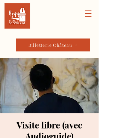
Billetterie Château
Visite libre (avec
Audioguide)