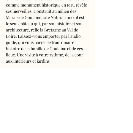
comme monument historique en 1913, révèle 
ses merveilles. Construit au milieu des 
Marais de Goulaine, site Natura 2000, il est 
le seul château qui, par son histoire et son 
architecture, relie la Bretagne au Val de 
Loire. Laissez-vous emporter par l'audio 
guide, qui vous narre l'extraordinaire 
histoire de la famille de Goulaine et de ces 
lieux. Une visite à votre rythme, de la cour 
aux intérieurs et jardins !
Visite audioguidée disponible en français, 
anglais, espagnol, allemand, italien, 
néerlandais, russe, chinois et japonais.
Tarifs 
- Adultes : 10€50
- Enfants de 5 à 16 ans : 5€50
- Réduits (étudiants, demandeurs d'emplois) 
: 7€50