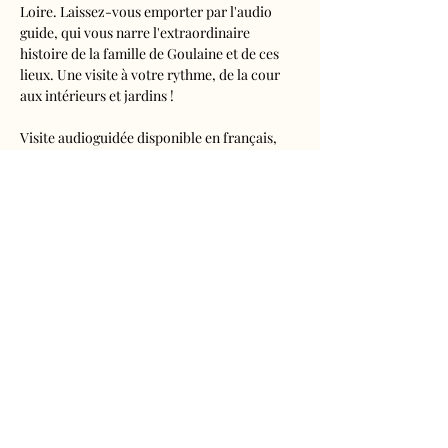
Loire. Laissez-vous emporter par l'audio 
guide, qui vous narre l'extraordinaire 
histoire de la famille de Goulaine et de ces 
lieux. Une visite à votre rythme, de la cour 
aux intérieurs et jardins !
Visite audioguidée disponible en français, 
anglais, espagnol, allemand, italien, 
néerlandais, russe, chinois et japonais.
Tarifs 
- Adultes : 10€50
- Enfants de 5 à 16 ans : 5€50
- Réduits (étudiants, demandeurs d'emplois) 
: 7€50