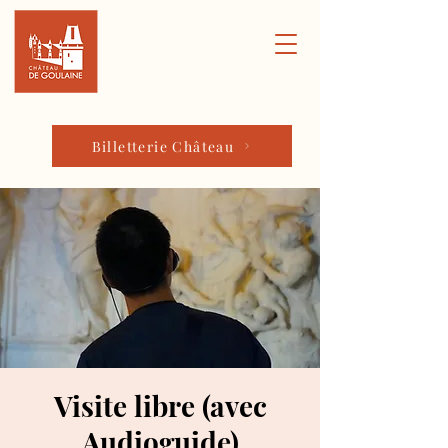
Billetterie Château
Visite libre (avec
Audioguide)