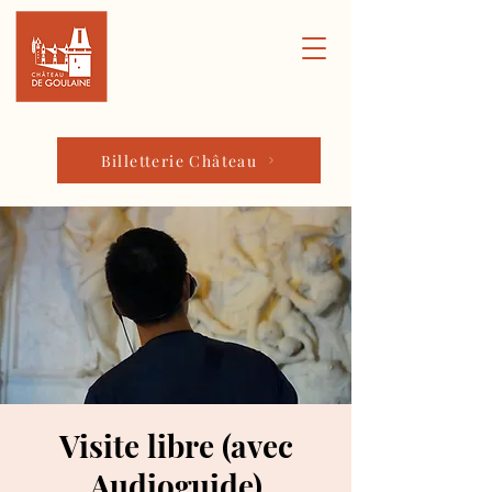
Billetterie Château
Visite libre (avec
Audioguide)