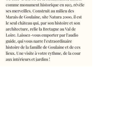
comme monument historique en 1913, révèle 
ses merveilles. Construit au milieu des 
Marais de Goulaine, site Natura 2000, il est 
le seul château qui, par son histoire et son 
architecture, relie la Bretagne au Val de 
Loire. Laissez-vous emporter par l'audio 
guide, qui vous narre l'extraordinaire 
histoire de la famille de Goulaine et de ces 
lieux. Une visite à votre rythme, de la cour 
aux intérieurs et jardins !
Visite audioguidée disponible en français, 
anglais, espagnol, allemand, italien, 
néerlandais, russe, chinois et japonais.
Tarifs 
- Adultes : 10€50
- Enfants de 5 à 16 ans : 5€50
- Réduits (étudiants, demandeurs d'emplois) 
: 7€50