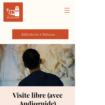
Billetterie Château
Visite libre (avec
Audioguide)