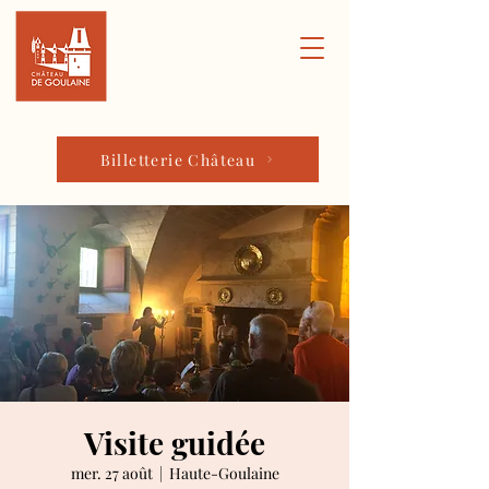
Billetterie Château
Visite guidée
mer. 27 août
  |  
Haute-Goulaine