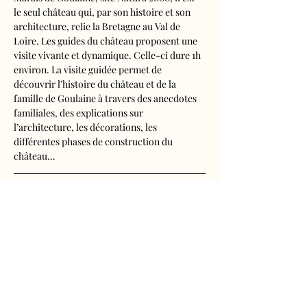
le seul château qui, par son histoire et son 
architecture, relie la Bretagne au Val de 
Loire. Les guides du château proposent une 
visite vivante et dynamique. Celle-ci dure 1h 
environ. La visite guidée permet de 
découvrir l’histoire du château et de la 
famille de Goulaine à travers des anecdotes 
familiales, des explications sur 
l’architecture, les décorations, les 
différentes phases de construction du 
château…
Visite audioguidée disponible en français, 
anglais, espagnol, allemand, italien, 
néerlandais, russe, chinois et japonais.
Tarifs d'entrée, visite guidée incluse
- Adultes : 10€50