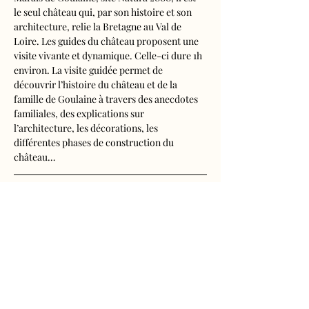
le seul château qui, par son histoire et son 
architecture, relie la Bretagne au Val de 
Loire. Les guides du château proposent une 
visite vivante et dynamique. Celle-ci dure 1h 
environ. La visite guidée permet de 
découvrir l’histoire du château et de la 
famille de Goulaine à travers des anecdotes 
familiales, des explications sur 
l’architecture, les décorations, les 
différentes phases de construction du 
château…
Visite audioguidée disponible en français, 
anglais, espagnol, allemand, italien, 
néerlandais, russe, chinois et japonais.
Tarifs d'entrée, visite guidée incluse
- Adultes : 10€50