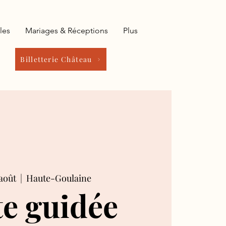
les
Mariages & Réceptions
Plus
Billetterie Château
août
  |  
Haute-Goulaine
te guidée