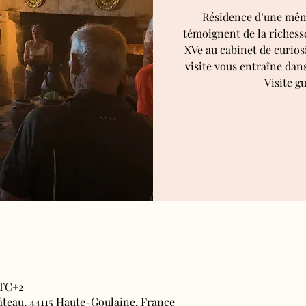
Résidence d’une même
témoignent de la richesse
XVe au cabinet de curiosi
visite vous entraîne dan
Visite gu
UTC+2
âteau, 44115 Haute-Goulaine, France