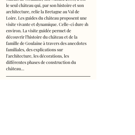
le seul château qui, par son histoire et son 
architecture, relie la Bretagne au Val de 
Loire. Les guides du château proposent une 
visite vivante et dynamique. Celle-ci dure 1h 
environ. La visite guidée permet de 
découvrir l’histoire du château et de la 
famille de Goulaine à travers des anecdotes 
familiales, des explications sur 
l’architecture, les décorations, les 
différentes phases de construction du 
château…
Visite audioguidée disponible en français, 
anglais, espagnol, allemand, italien, 
néerlandais, russe, chinois et japonais.
Tarifs d'entrée, visite guidée incluse
- Adultes : 10€50