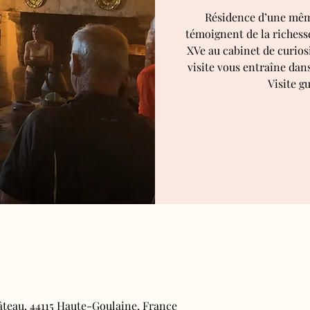
Résidence d’une même
témoignent de la richesse
XVe au cabinet de curiosi
visite vous entraîne dan
Visite gu
âteau, 44115 Haute-Goulaine, France