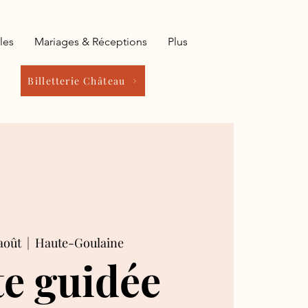
les
Mariages & Réceptions
Plus
Billetterie Château
août
  |  
Haute-Goulaine
te guidée