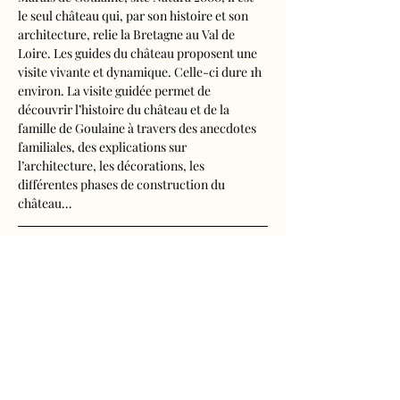
le seul château qui, par son histoire et son 
architecture, relie la Bretagne au Val de 
Loire. Les guides du château proposent une 
visite vivante et dynamique. Celle-ci dure 1h 
environ. La visite guidée permet de 
découvrir l’histoire du château et de la 
famille de Goulaine à travers des anecdotes 
familiales, des explications sur 
l’architecture, les décorations, les 
différentes phases de construction du 
château…
Visite audioguidée disponible en français, 
anglais, espagnol, allemand, italien, 
néerlandais, russe, chinois et japonais.
Tarifs d'entrée, visite guidée incluse
- Adultes : 10€50