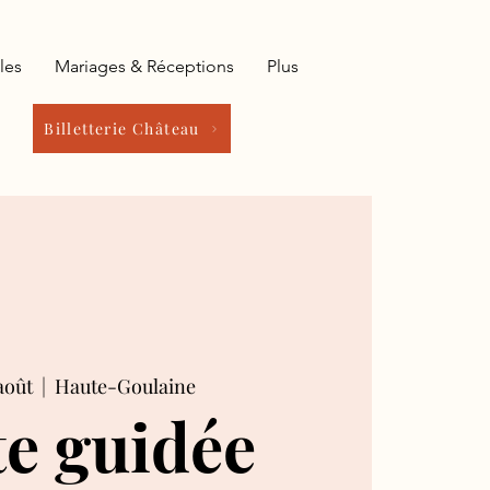
les
Mariages & Réceptions
Plus
Billetterie Château
août
  |  
Haute-Goulaine
te guidée