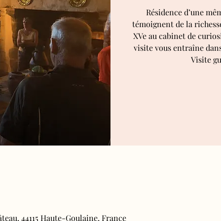
Résidence d’une même
témoignent de la richesse
XVe au cabinet de curiosi
visite vous entraîne dan
Visite gu
âteau, 44115 Haute-Goulaine, France