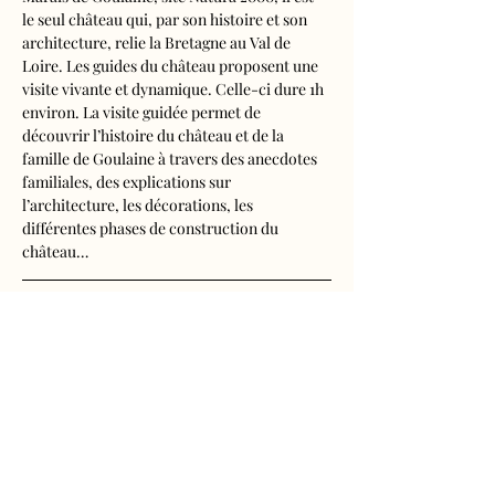
le seul château qui, par son histoire et son 
architecture, relie la Bretagne au Val de 
Loire. Les guides du château proposent une 
visite vivante et dynamique. Celle-ci dure 1h 
environ. La visite guidée permet de 
découvrir l’histoire du château et de la 
famille de Goulaine à travers des anecdotes 
familiales, des explications sur 
l’architecture, les décorations, les 
différentes phases de construction du 
château…
Visite audioguidée disponible en français, 
anglais, espagnol, allemand, italien, 
néerlandais, russe, chinois et japonais.
Tarifs d'entrée, visite guidée incluse
- Adultes : 10€50