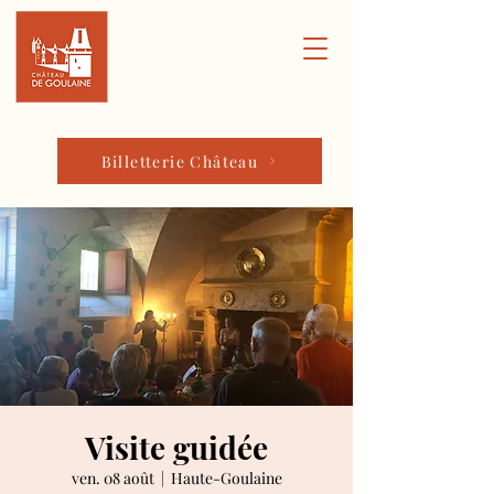
Billetterie Château
Visite guidée
ven. 08 août
  |  
Haute-Goulaine