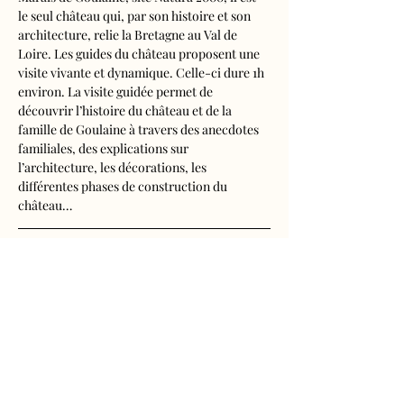
le seul château qui, par son histoire et son 
architecture, relie la Bretagne au Val de 
Loire. Les guides du château proposent une 
visite vivante et dynamique. Celle-ci dure 1h 
environ. La visite guidée permet de 
découvrir l’histoire du château et de la 
famille de Goulaine à travers des anecdotes 
familiales, des explications sur 
l’architecture, les décorations, les 
différentes phases de construction du 
château…
Visite audioguidée disponible en français, 
anglais, espagnol, allemand, italien, 
néerlandais, russe, chinois et japonais.
Tarifs d'entrée, visite guidée incluse
- Adultes : 10€50