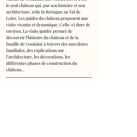
le seul château qui, par son histoire et son 
architecture, relie la Bretagne au Val de 
Loire. Les guides du château proposent une 
visite vivante et dynamique. Celle-ci dure 1h 
environ. La visite guidée permet de 
découvrir l’histoire du château et de la 
famille de Goulaine à travers des anecdotes 
familiales, des explications sur 
l’architecture, les décorations, les 
différentes phases de construction du 
château…
Visite audioguidée disponible en français, 
anglais, espagnol, allemand, italien, 
néerlandais, russe, chinois et japonais.
Tarifs d'entrée, visite guidée incluse
- Adultes : 10€50