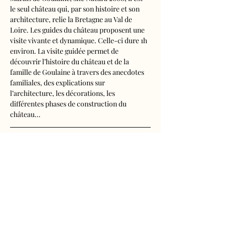
le seul château qui, par son histoire et son 
architecture, relie la Bretagne au Val de 
Loire. Les guides du château proposent une 
visite vivante et dynamique. Celle-ci dure 1h 
environ. La visite guidée permet de 
découvrir l’histoire du château et de la 
famille de Goulaine à travers des anecdotes 
familiales, des explications sur 
l’architecture, les décorations, les 
différentes phases de construction du 
château…
Visite audioguidée disponible en français, 
anglais, espagnol, allemand, italien, 
néerlandais, russe, chinois et japonais.
Tarifs d'entrée, visite guidée incluse
- Adultes : 10€50