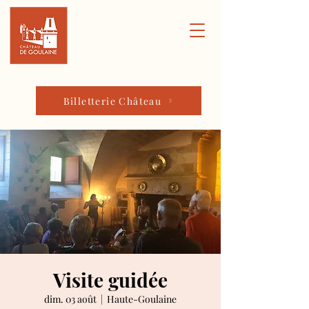
Billetterie Château
Visite guidée
dim. 03 août
  |  
Haute-Goulaine