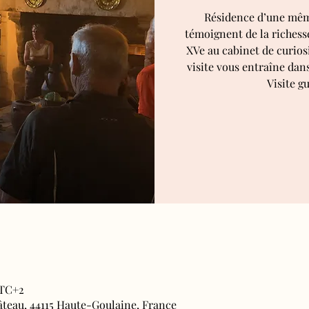
Résidence d’une même
témoignent de la richesse
XVe au cabinet de curiosi
visite vous entraîne dan
Visite gu
UTC+2
âteau, 44115 Haute-Goulaine, France