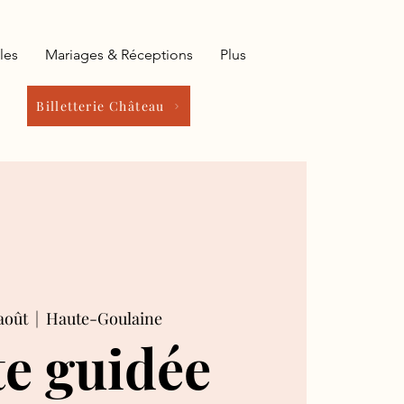
les
Mariages & Réceptions
Plus
Billetterie Château
août
  |  
Haute-Goulaine
te guidée