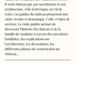
le seul château qui, par son histoire et son 
architecture, relie la Bretagne au Val de 
Loire. Les guides du château proposent une 
visite vivante et dynamique. Celle-ci dure 1h 
environ. La visite guidée permet de 
découvrir l’histoire du château et de la 
famille de Goulaine à travers des anecdotes 
familiales, des explications sur 
l’architecture, les décorations, les 
différentes phases de construction du 
château…
Visite audioguidée disponible en français, 
anglais, espagnol, allemand, italien, 
néerlandais, russe, chinois et japonais.
Tarifs d'entrée, visite guidée incluse
- Adultes : 10€50