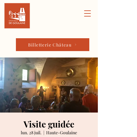
Billetterie Château
Visite guidée
lun. 28 juil.
  |  
Haute-Goulaine