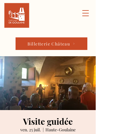
Billetterie Château
Visite guidée
ven. 25 juil.
  |  
Haute-Goulaine