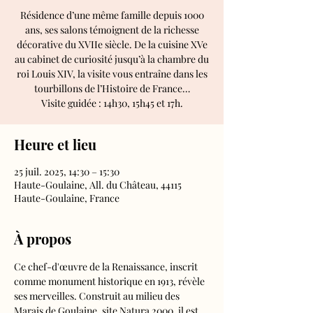
Résidence d’une même famille depuis 1000
ans, ses salons témoignent de la richesse
décorative du XVIIe siècle. De la cuisine XVe
au cabinet de curiosité jusqu’à la chambre du
roi Louis XIV, la visite vous entraîne dans les
tourbillons de l’Histoire de France…
Visite guidée : 14h30, 15h45 et 17h.
Heure et lieu
25 juil. 2025, 14:30 – 15:30
Haute-Goulaine, All. du Château, 44115
Haute-Goulaine, France
À propos
Ce chef-d'œuvre de la Renaissance, inscrit 
comme monument historique en 1913, révèle 
ses merveilles. Construit au milieu des 
Marais de Goulaine, site Natura 2000, il est 