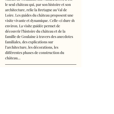
le seul château qui, par son histoire et son 
architecture, relie la Bretagne au Val de 
Loire. Les guides du château proposent une 
visite vivante et dynamique. Celle-ci dure 1h 
environ. La visite guidée permet de 
découvrir l’histoire du château et de la 
famille de Goulaine à travers des anecdotes 
familiales, des explications sur 
l’architecture, les décorations, les 
différentes phases de construction du 
château…
Visite audioguidée disponible en français, 
anglais, espagnol, allemand, italien, 
néerlandais, russe, chinois et japonais.
Tarifs d'entrée, visite guidée incluse
- Adultes : 10€50