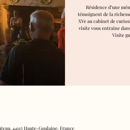
Résidence d’une même
témoignent de la richesse
XVe au cabinet de curiosi
visite vous entraîne dan
Visite gu
âteau, 44115 Haute-Goulaine, France