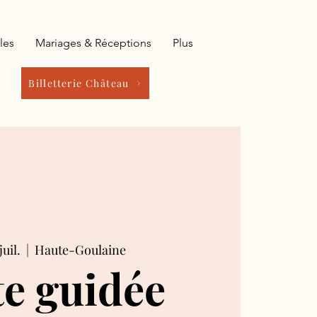
les
Mariages & Réceptions
Plus
Billetterie Château
juil.
  |  
Haute-Goulaine
te guidée