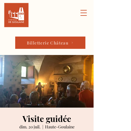
Billetterie Château
Visite guidée
dim. 20 juil.
  |  
Haute-Goulaine