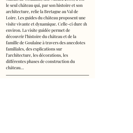
le seul château qui, par son histoire et son 
architecture, relie la Bretagne au Val de 
Loire. Les guides du château proposent une 
visite vivante et dynamique. Celle-ci dure 1h 
environ. La visite guidée permet de 
découvrir l’histoire du château et de la 
famille de Goulaine à travers des anecdotes 
familiales, des explications sur 
l’architecture, les décorations, les 
différentes phases de construction du 
château…
Visite audioguidée disponible en français, 
anglais, espagnol, allemand, italien, 
néerlandais, russe, chinois et japonais.
Tarifs d'entrée, visite guidée incluse
- Adultes : 10€50