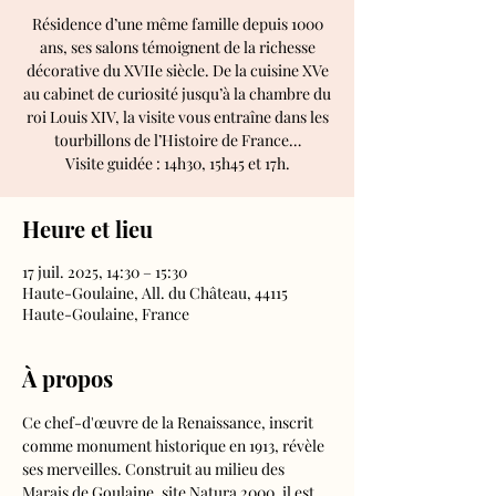
Résidence d’une même famille depuis 1000
ans, ses salons témoignent de la richesse
décorative du XVIIe siècle. De la cuisine XVe
au cabinet de curiosité jusqu’à la chambre du
roi Louis XIV, la visite vous entraîne dans les
tourbillons de l’Histoire de France…
Visite guidée : 14h30, 15h45 et 17h.
Heure et lieu
17 juil. 2025, 14:30 – 15:30
Haute-Goulaine, All. du Château, 44115
Haute-Goulaine, France
À propos
Ce chef-d'œuvre de la Renaissance, inscrit 
comme monument historique en 1913, révèle 
ses merveilles. Construit au milieu des 
Marais de Goulaine, site Natura 2000, il est 