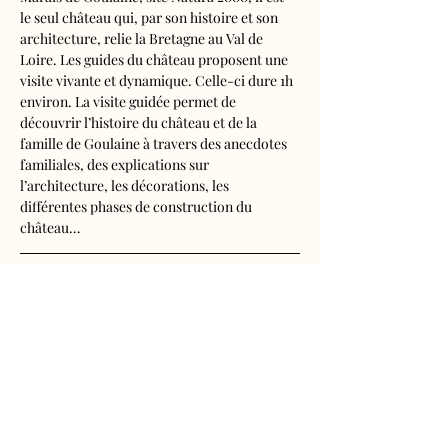
le seul château qui, par son histoire et son 
architecture, relie la Bretagne au Val de 
Loire. Les guides du château proposent une 
visite vivante et dynamique. Celle-ci dure 1h 
environ. La visite guidée permet de 
découvrir l’histoire du château et de la 
famille de Goulaine à travers des anecdotes 
familiales, des explications sur 
l’architecture, les décorations, les 
différentes phases de construction du 
château…
Visite audioguidée disponible en français, 
anglais, espagnol, allemand, italien, 
néerlandais, russe, chinois et japonais.
Tarifs d'entrée, visite guidée incluse
- Adultes : 10€50