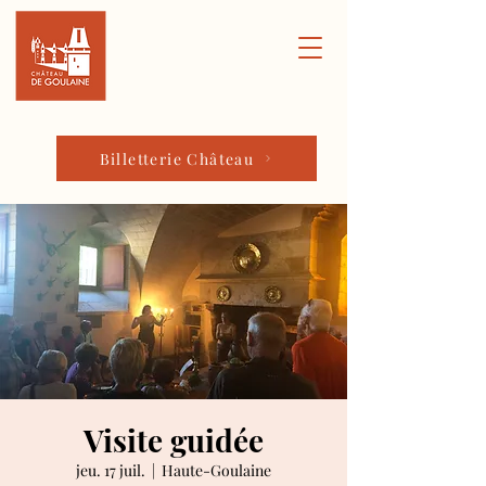
Billetterie Château
Visite guidée
jeu. 17 juil.
  |  
Haute-Goulaine