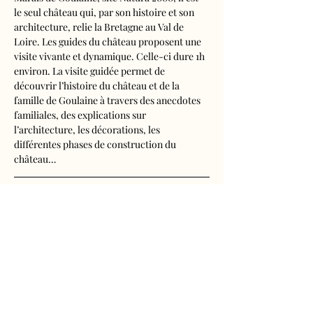
le seul château qui, par son histoire et son 
architecture, relie la Bretagne au Val de 
Loire. Les guides du château proposent une 
visite vivante et dynamique. Celle-ci dure 1h 
environ. La visite guidée permet de 
découvrir l’histoire du château et de la 
famille de Goulaine à travers des anecdotes 
familiales, des explications sur 
l’architecture, les décorations, les 
différentes phases de construction du 
château…
Visite audioguidée disponible en français, 
anglais, espagnol, allemand, italien, 
néerlandais, russe, chinois et japonais.
Tarifs d'entrée, visite guidée incluse
- Adultes : 10€50