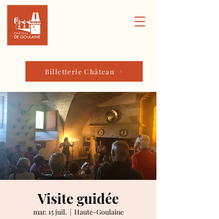
Billetterie Château
Visite guidée
mar. 15 juil.
  |  
Haute-Goulaine