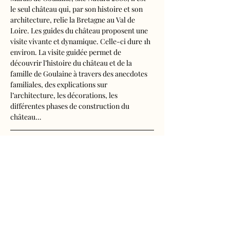
le seul château qui, par son histoire et son 
architecture, relie la Bretagne au Val de 
Loire. Les guides du château proposent une 
visite vivante et dynamique. Celle-ci dure 1h 
environ. La visite guidée permet de 
découvrir l’histoire du château et de la 
famille de Goulaine à travers des anecdotes 
familiales, des explications sur 
l’architecture, les décorations, les 
différentes phases de construction du 
château…
Visite audioguidée disponible en français, 
anglais, espagnol, allemand, italien, 
néerlandais, russe, chinois et japonais.
Tarifs d'entrée, visite guidée incluse
- Adultes : 10€50