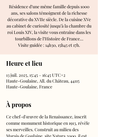
Résidence d’une même famille depuis 1000
ans, ses salons témoignent de la richesse
décorative du XVIIe siècle. De la cuisine XVe
au cabinet de curiosité jusqu’à la chambre du
roi Louis XIV, la visite vous entraîne dans les
tourbillons de l’Histoire de France…
Visite guidée : 14h30, 15h45 et 17h.
Heure et lieu
13 juil. 2025, 15:45 – 16:45 UTC+2
Haute-Goulaine, All. du Château, 44115
Haute-Goulaine, France
À propos
Ce chef-d'œuvre de la Renaissance, inscrit 
comme monument historique en 1913, révèle 
ses merveilles. Construit au milieu des 
Marais de Goulaine, site Natura 2000, il est 