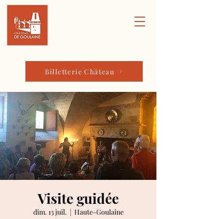
Billetterie Château
Visite guidée
dim. 13 juil.
  |  
Haute-Goulaine