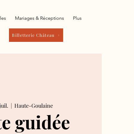
les
Mariages & Réceptions
Plus
Billetterie Château
juil.
  |  
Haute-Goulaine
te guidée