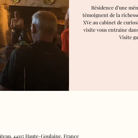
Résidence d’une même
témoignent de la richesse
XVe au cabinet de curiosi
visite vous entraîne dan
Visite gu
âteau, 44115 Haute-Goulaine, France