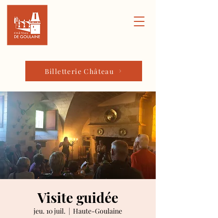
Billetterie Château
Visite guidée
jeu. 10 juil.
  |  
Haute-Goulaine