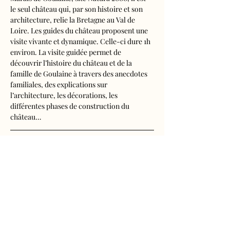
le seul château qui, par son histoire et son 
architecture, relie la Bretagne au Val de 
Loire. Les guides du château proposent une 
visite vivante et dynamique. Celle-ci dure 1h 
environ. La visite guidée permet de 
découvrir l’histoire du château et de la 
famille de Goulaine à travers des anecdotes 
familiales, des explications sur 
l’architecture, les décorations, les 
différentes phases de construction du 
château…
Visite audioguidée disponible en français, 
anglais, espagnol, allemand, italien, 
néerlandais, russe, chinois et japonais.
Tarifs d'entrée, visite guidée incluse
- Adultes : 10€50