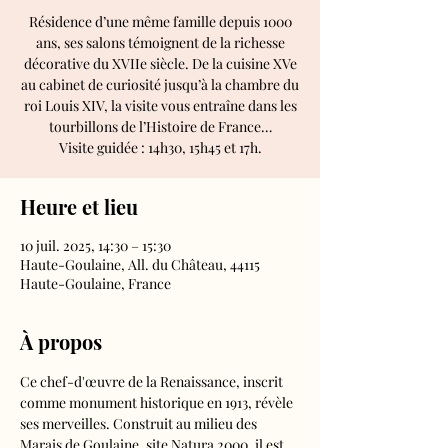
Résidence d’une même famille depuis 1000
ans, ses salons témoignent de la richesse
décorative du XVIIe siècle. De la cuisine XVe
au cabinet de curiosité jusqu’à la chambre du
roi Louis XIV, la visite vous entraîne dans les
tourbillons de l’Histoire de France…
Visite guidée : 14h30, 15h45 et 17h.
Heure et lieu
10 juil. 2025, 14:30 – 15:30
Haute-Goulaine, All. du Château, 44115
Haute-Goulaine, France
À propos
Ce chef-d'œuvre de la Renaissance, inscrit 
comme monument historique en 1913, révèle 
ses merveilles. Construit au milieu des 
Marais de Goulaine, site Natura 2000, il est 