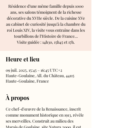
Résidence d’une même famille depuis 1000
ans, ses salons témoignent de la richesse
décorative du XVIIe siècle. De la cuisine XVe
au cabinet de curiosité jusqu’à la chambre du
roi Louis XIV, la visite vous entraîne dans les
tourbillons de l’Histoire de France…
Visite guidée : 14h30, 15h45 et 17h.
Heure et lieu
09 juil. 2025, 15:45 – 16:45 UTC+2
Haute-Goulaine, All. du Château, 44115
Haute-Goulaine, France
À propos
Ce chef-d'œuvre de la Renaissance, inscrit 
comme monument historique en 1913, révèle 
ses merveilles. Construit au milieu des 
Marais de Goulaine, site Natura 2000, il est 