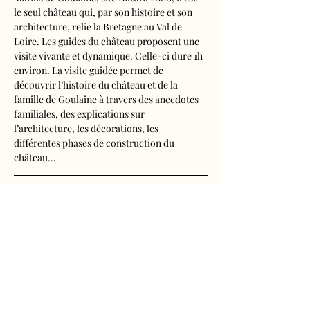
le seul château qui, par son histoire et son 
architecture, relie la Bretagne au Val de 
Loire. Les guides du château proposent une 
visite vivante et dynamique. Celle-ci dure 1h 
environ. La visite guidée permet de 
découvrir l’histoire du château et de la 
famille de Goulaine à travers des anecdotes 
familiales, des explications sur 
l’architecture, les décorations, les 
différentes phases de construction du 
château…
Visite audioguidée disponible en français, 
anglais, espagnol, allemand, italien, 
néerlandais, russe, chinois et japonais.
Tarifs d'entrée, visite guidée incluse
- Adultes : 10€50